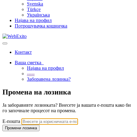
Svenska
Türkçe
Українська
Најава на профил
Потрошувачка кошничка
Вклучете ја навигацијата
Контакт
Ваша сметка
Најава на профил
-----
Заборавена лозинка?
Промена на лозинка
Ја заборавивте лозинката? Внесете ја вашата е-пошта како би
го започнале процесот на промена.
Е-пошта
Промени лозинка