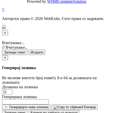
Powered by
WHMCompleteSolution
Авторски права © 2026 WebExito. Сите права се задржани.
×
Затвори тикет
Вчитување...
Вчитување...
Затвори тикет
Испрати
×
Генерирај лозинка
Ве молиме внесете број помеѓу 8 и 64 за должината на
лозинката
Должина на лозинка
Генерирана лозинка
Генерирајте нова лозинка
Копирај
Затвори тикет
Копирај во таблата со исечоци