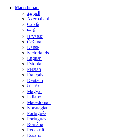
Macedonian
العربية
Azerbaijani
Català
中文
Hrvatski
Čeština
Dansk
Nederlands
English
Estonian
Persian
Français
Deutsch
עברית
Magyar
Italiano
Macedonian
Norwegian
Português
Português
Română
Русский
Español