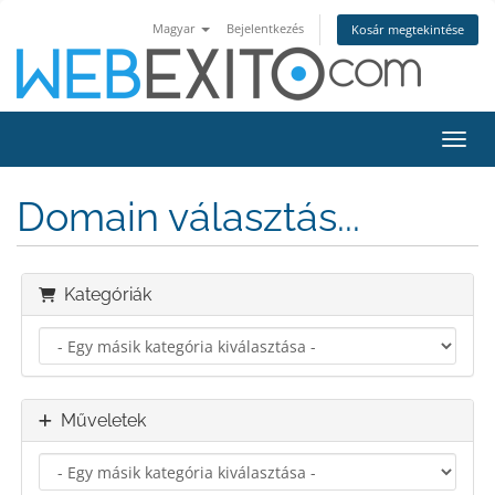
Magyar
Bejelentkezés
Kosár megtekintése
Váltá
Domain választás...
Kategóriák
Műveletek