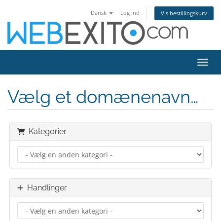
Dansk
Log ind
Vis bestillingskurv
Skift
Vælg et domænenavn…
Kategorier
Handlinger