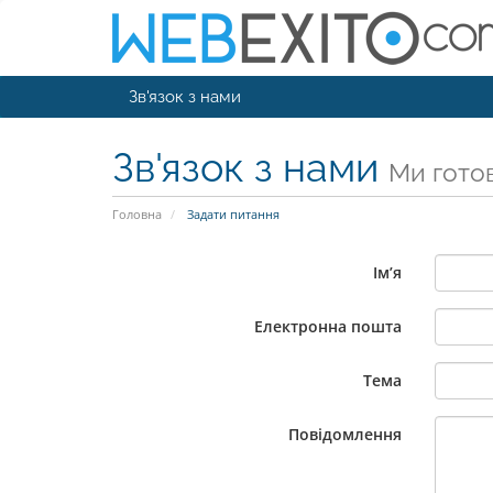
Зв'язок з нами
Зв'язок з нами
Ми готов
Головна
Задати питання
Ім’я
Електронна пошта
Тема
Повідомлення